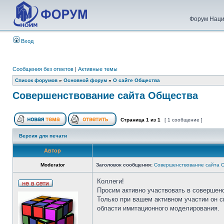
Форум Наци
Вход
Сообщения без ответов
|
Активные темы
Список форумов
»
Основной форум
»
О сайте Общества
Совершенствование сайта Общества
Страница
1
из
1
[ 1 сообщение ]
Версия для печати
Автор
Moderator
Заголовок сообщения:
Совершенствование сайта 
Коллеги!
Просим активно участвовать в совершен
Только при вашем активном участии он 
области имитационного моделирования.