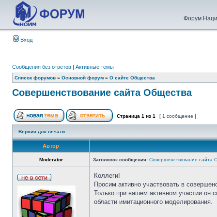
Форум Наци
Вход
Сообщения без ответов
|
Активные темы
Список форумов
»
Основной форум
»
О сайте Общества
Совершенствование сайта Общества
Страница
1
из
1
[ 1 сообщение ]
Версия для печати
Автор
Moderator
Заголовок сообщения:
Совершенствование сайта 
Коллеги!
Просим активно участвовать в совершен
Только при вашем активном участии он 
области имитационного моделирования.