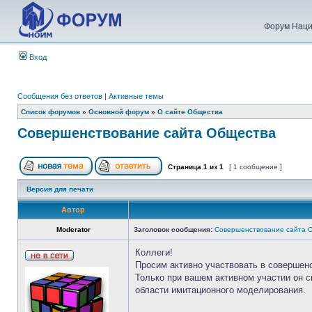
Форум Наци
Вход
Сообщения без ответов
|
Активные темы
Список форумов
»
Основной форум
»
О сайте Общества
Совершенствование сайта Общества
Страница
1
из
1
[ 1 сообщение ]
Версия для печати
Автор
Moderator
Заголовок сообщения:
Совершенствование сайта 
Коллеги!
Просим активно участвовать в совершен
Только при вашем активном участии он 
области имитационного моделирования.