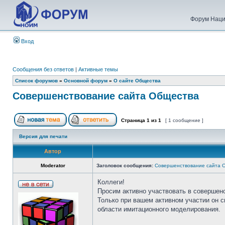
Форум Наци
Вход
Сообщения без ответов
|
Активные темы
Список форумов
»
Основной форум
»
О сайте Общества
Совершенствование сайта Общества
Страница
1
из
1
[ 1 сообщение ]
Версия для печати
Автор
Moderator
Заголовок сообщения:
Совершенствование сайта 
Коллеги!
Просим активно участвовать в совершен
Только при вашем активном участии он 
области имитационного моделирования.