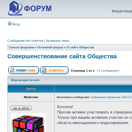
Форум Наци
Вход
Сообщения без ответов
|
Активные темы
Список форумов
»
Основной форум
»
О сайте Общества
Совершенствование сайта Общества
Страница
1
из
1
[ 1 сообщение ]
Версия для печати
Автор
Moderator
Заголовок сообщения:
Совершенствование сайта 
Коллеги!
Просим активно участвовать в совершен
Только при вашем активном участии он 
области имитационного моделирования.