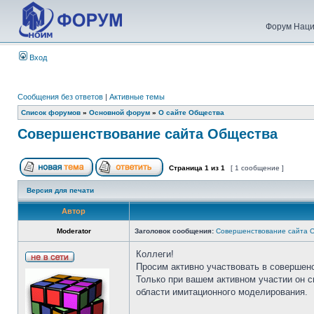
Форум Наци
Вход
Сообщения без ответов
|
Активные темы
Список форумов
»
Основной форум
»
О сайте Общества
Совершенствование сайта Общества
Страница
1
из
1
[ 1 сообщение ]
Версия для печати
Автор
Moderator
Заголовок сообщения:
Совершенствование сайта 
Коллеги!
Просим активно участвовать в совершен
Только при вашем активном участии он 
области имитационного моделирования.