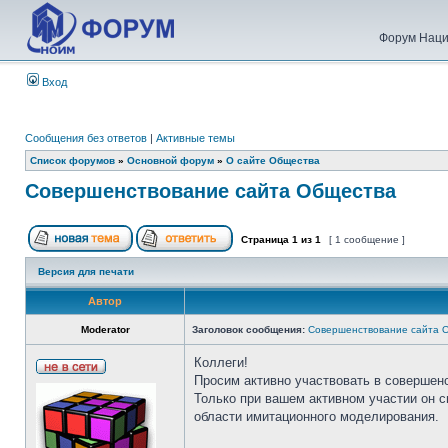
Форум Наци
Вход
Сообщения без ответов
|
Активные темы
Список форумов
»
Основной форум
»
О сайте Общества
Совершенствование сайта Общества
Страница
1
из
1
[ 1 сообщение ]
Версия для печати
Автор
Moderator
Заголовок сообщения:
Совершенствование сайта 
Коллеги!
Просим активно участвовать в совершен
Только при вашем активном участии он 
области имитационного моделирования.