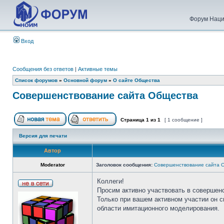
Форум Наци
Вход
Сообщения без ответов
|
Активные темы
Список форумов
»
Основной форум
»
О сайте Общества
Совершенствование сайта Общества
Страница
1
из
1
[ 1 сообщение ]
Версия для печати
Автор
Moderator
Заголовок сообщения:
Совершенствование сайта 
Коллеги!
Просим активно участвовать в совершен
Только при вашем активном участии он 
области имитационного моделирования.