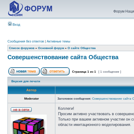
Форум Наци
Вход
Сообщения без ответов
|
Активные темы
Список форумов
»
Основной форум
»
О сайте Общества
Совершенствование сайта Общества
Страница
1
из
1
[ 1 сообщение ]
Версия для печати
Автор
Moderator
Заголовок сообщения:
Совершенствование сайта 
Коллеги!
Просим активно участвовать в совершен
Только при вашем активном участии он 
области имитационного моделирования.