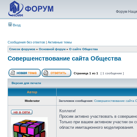
Форум Наци
Вход
Сообщения без ответов
|
Активные темы
Список форумов
»
Основной форум
»
О сайте Общества
Совершенствование сайта Общества
Страница
1
из
1
[ 1 сообщение ]
Версия для печати
Автор
Moderator
Заголовок сообщения:
Совершенствование сайта 
Коллеги!
Просим активно участвовать в совершен
Только при вашем активном участии он 
области имитационного моделирования.