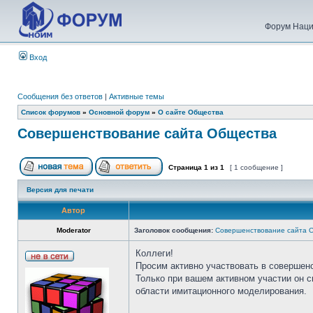
Форум Наци
Вход
Сообщения без ответов
|
Активные темы
Список форумов
»
Основной форум
»
О сайте Общества
Совершенствование сайта Общества
Страница
1
из
1
[ 1 сообщение ]
Версия для печати
Автор
Moderator
Заголовок сообщения:
Совершенствование сайта 
Коллеги!
Просим активно участвовать в совершен
Только при вашем активном участии он 
области имитационного моделирования.