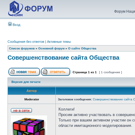
Форум Наци
Вход
Сообщения без ответов
|
Активные темы
Список форумов
»
Основной форум
»
О сайте Общества
Совершенствование сайта Общества
Страница
1
из
1
[ 1 сообщение ]
Версия для печати
Автор
Moderator
Заголовок сообщения:
Совершенствование сайта 
Коллеги!
Просим активно участвовать в совершен
Только при вашем активном участии он 
области имитационного моделирования.