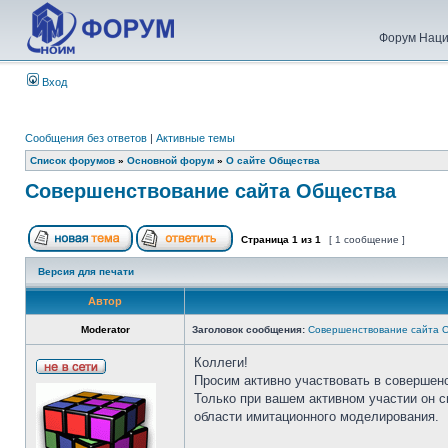
Форум Наци
Вход
Сообщения без ответов
|
Активные темы
Список форумов
»
Основной форум
»
О сайте Общества
Совершенствование сайта Общества
Страница
1
из
1
[ 1 сообщение ]
Версия для печати
Автор
Moderator
Заголовок сообщения:
Совершенствование сайта 
Коллеги!
Просим активно участвовать в совершен
Только при вашем активном участии он 
области имитационного моделирования.