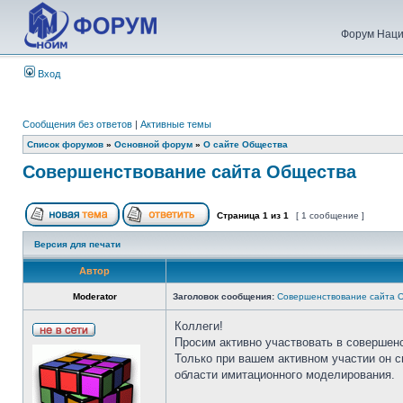
Форум Наци
Вход
Сообщения без ответов
|
Активные темы
Список форумов
»
Основной форум
»
О сайте Общества
Совершенствование сайта Общества
Страница
1
из
1
[ 1 сообщение ]
Версия для печати
Автор
Moderator
Заголовок сообщения:
Совершенствование сайта 
Коллеги!
Просим активно участвовать в совершен
Только при вашем активном участии он 
области имитационного моделирования.