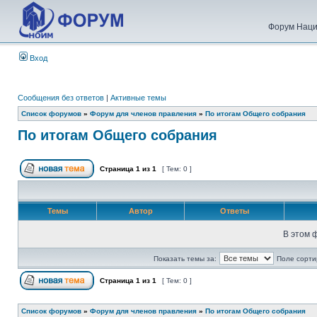
Форум Наци
Вход
Сообщения без ответов
|
Активные темы
Список форумов
»
Форум для членов правления
»
По итогам Общего собрания
По итогам Общего собрания
Страница
1
из
1
[ Тем: 0 ]
Темы
Автор
Ответы
В этом 
Показать темы за:
Поле сорти
Страница
1
из
1
[ Тем: 0 ]
Список форумов
»
Форум для членов правления
»
По итогам Общего собрания