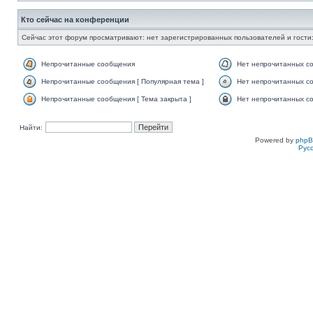
Кто сейчас на конференции
Сейчас этот форум просматривают: нет зарегистрированных пользователей и гости:
Непрочитанные сообщения
Нет непрочитанных с
Непрочитанные сообщения [ Популярная тема ]
Нет непрочитанных со
Непрочитанные сообщения [ Тема закрыта ]
Нет непрочитанных со
Найти:
Powered by
php
Рус