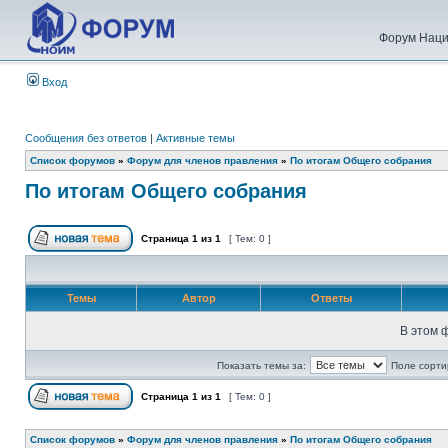
Форум Наци
Вход
Сообщения без ответов
|
Активные темы
Список форумов
»
Форум для членов правления
»
По итогам Общего собрания
По итогам Общего собрания
Страница
1
из
1
[ Тем: 0 ]
Темы
Автор
Ответы
В этом 
Показать темы за:
Поле сорти
Страница
1
из
1
[ Тем: 0 ]
Список форумов
»
Форум для членов правления
»
По итогам Общего собрания