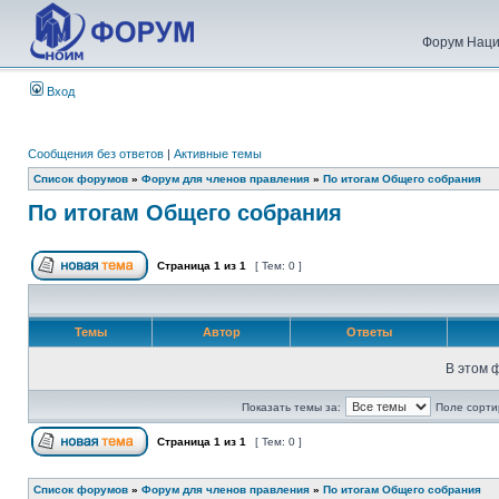
Форум Наци
Вход
Сообщения без ответов
|
Активные темы
Список форумов
»
Форум для членов правления
»
По итогам Общего собрания
По итогам Общего собрания
Страница
1
из
1
[ Тем: 0 ]
Темы
Автор
Ответы
В этом 
Показать темы за:
Поле сорти
Страница
1
из
1
[ Тем: 0 ]
Список форумов
»
Форум для членов правления
»
По итогам Общего собрания