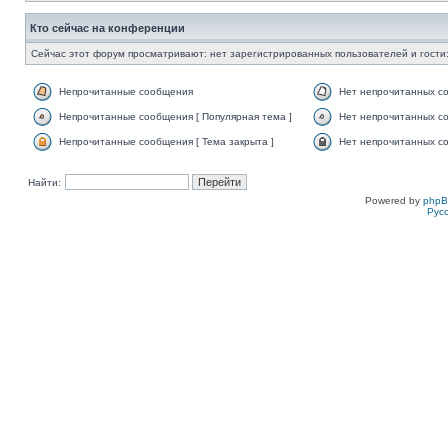
Кто сейчас на конференции
Сейчас этот форум просматривают: нет зарегистрированных пользователей и гости:
Непрочитанные сообщения
Нет непрочитанных с
Непрочитанные сообщения [ Популярная тема ]
Нет непрочитанных со
Непрочитанные сообщения [ Тема закрыта ]
Нет непрочитанных со
Найти:
Powered by
php
Рус