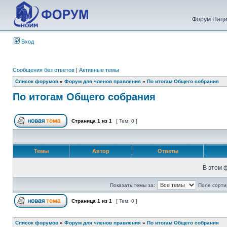
Форум Наци
Вход
Сообщения без ответов
|
Активные темы
Список форумов
»
Форум для членов правления
»
По итогам Общего собрания
По итогам Общего собрания
Страница
1
из
1
[ Тем: 0 ]
Темы
Автор
Ответы
В этом 
Показать темы за:
Поле сорти
Страница
1
из
1
[ Тем: 0 ]
Список форумов
»
Форум для членов правления
»
По итогам Общего собрания