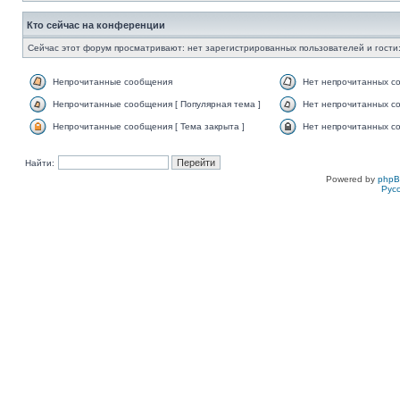
Кто сейчас на конференции
Сейчас этот форум просматривают: нет зарегистрированных пользователей и гости:
Непрочитанные сообщения
Нет непрочитанных с
Непрочитанные сообщения [ Популярная тема ]
Нет непрочитанных со
Непрочитанные сообщения [ Тема закрыта ]
Нет непрочитанных со
Найти:
Powered by
php
Рус