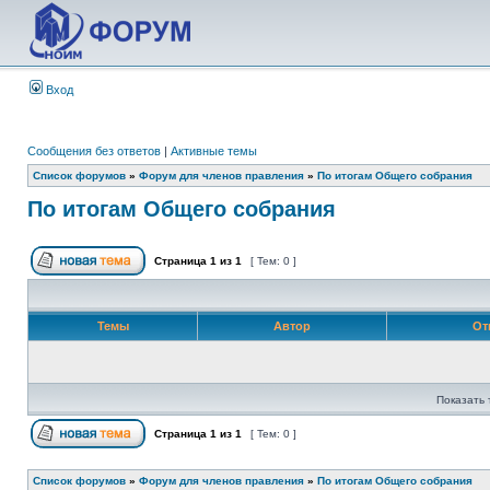
Вход
Сообщения без ответов
|
Активные темы
Список форумов
»
Форум для членов правления
»
По итогам Общего собрания
По итогам Общего собрания
Страница
1
из
1
[ Тем: 0 ]
Темы
Автор
От
Показать 
Страница
1
из
1
[ Тем: 0 ]
Список форумов
»
Форум для членов правления
»
По итогам Общего собрания