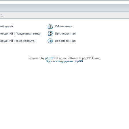
 1
ообщений
Объявление
общений [ Популярная тема ]
Прилепленная
общений [ Тема закрыта ]
Перенесённая
Powered by
phpBB
® Forum Software © phpBB Group
Русская поддержка phpBB