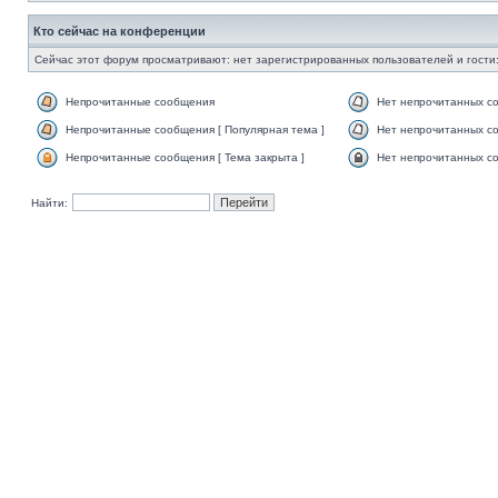
Кто сейчас на конференции
Сейчас этот форум просматривают: нет зарегистрированных пользователей и гости:
Непрочитанные сообщения
Нет непрочитанных с
Непрочитанные сообщения [ Популярная тема ]
Нет непрочитанных со
Непрочитанные сообщения [ Тема закрыта ]
Нет непрочитанных со
Найти: