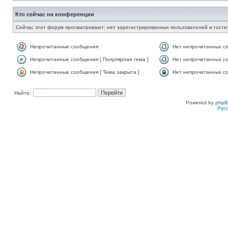
Кто сейчас на конференции
Сейчас этот форум просматривают: нет зарегистрированных пользователей и гости:
Непрочитанные сообщения
Нет непрочитанных с
Непрочитанные сообщения [ Популярная тема ]
Нет непрочитанных со
Непрочитанные сообщения [ Тема закрыта ]
Нет непрочитанных со
Найти:
Powered by
php
Рус