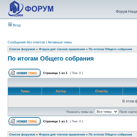
Форум Наци
Вход
Сообщения без ответов
|
Активные темы
Список форумов
»
Форум для членов правления
»
По итогам Общего собрания
По итогам Общего собрания
Страница
1
из
1
[ Тем: 0 ]
Темы
Автор
Ответы
В этом 
Показать темы за:
Поле сорти
Страница
1
из
1
[ Тем: 0 ]
Список форумов
»
Форум для членов правления
»
По итогам Общего собрания