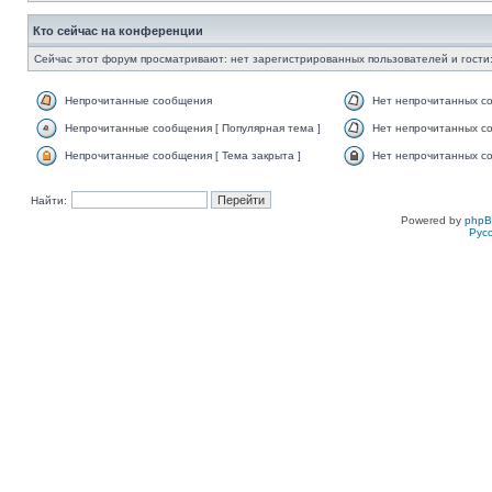
Кто сейчас на конференции
Сейчас этот форум просматривают: нет зарегистрированных пользователей и гости:
Непрочитанные сообщения
Нет непрочитанных с
Непрочитанные сообщения [ Популярная тема ]
Нет непрочитанных со
Непрочитанные сообщения [ Тема закрыта ]
Нет непрочитанных со
Найти:
Powered by
php
Рус