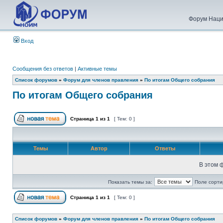
Форум Наци
Вход
Сообщения без ответов
|
Активные темы
Список форумов
»
Форум для членов правления
»
По итогам Общего собрания
По итогам Общего собрания
Страница
1
из
1
[ Тем: 0 ]
Темы
Автор
Ответы
В этом 
Показать темы за:
Поле сорти
Страница
1
из
1
[ Тем: 0 ]
Список форумов
»
Форум для членов правления
»
По итогам Общего собрания