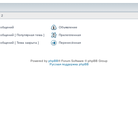
 2
ообщений
Объявление
общений [ Популярная тема ]
Прилепленная
общений [ Тема закрыта ]
Перенесённая
Powered by
phpBB
® Forum Software © phpBB Group
Русская поддержка phpBB