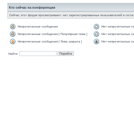
Кто сейчас на конференции
Сейчас этот форум просматривают: нет зарегистрированных пользователей и гости:
Непрочитанные сообщения
Нет непрочитанных с
Непрочитанные сообщения [ Популярная тема ]
Нет непрочитанных со
Непрочитанные сообщения [ Тема закрыта ]
Нет непрочитанных со
Найти: