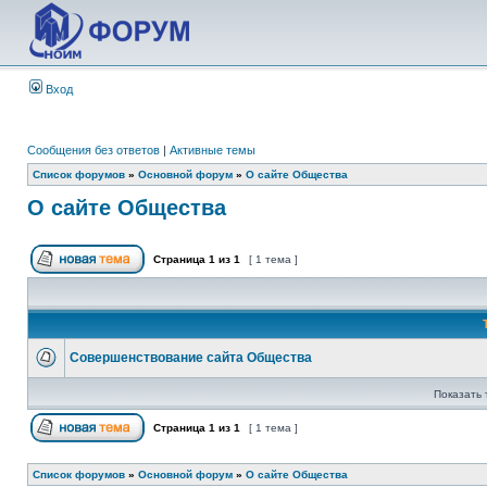
Вход
Сообщения без ответов
|
Активные темы
Список форумов
»
Основной форум
»
О сайте Общества
О сайте Общества
Страница
1
из
1
[ 1 тема ]
Совершенствование сайта Общества
Показать 
Страница
1
из
1
[ 1 тема ]
Список форумов
»
Основной форум
»
О сайте Общества