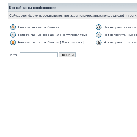
Кто сейчас на конференции
Сейчас этот форум просматривают: нет зарегистрированных пользователей и гости:
Непрочитанные сообщения
Нет непрочитанных с
Непрочитанные сообщения [ Популярная тема ]
Нет непрочитанных со
Непрочитанные сообщения [ Тема закрыта ]
Нет непрочитанных со
Найти: