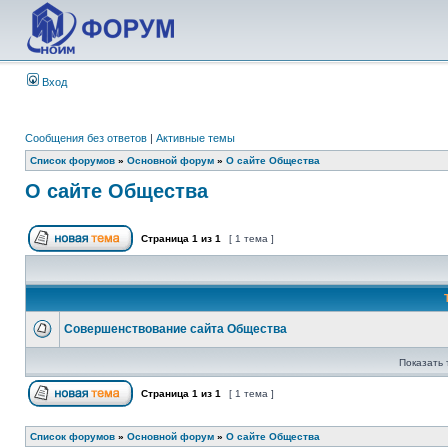
Вход
Сообщения без ответов
|
Активные темы
Список форумов
»
Основной форум
»
О сайте Общества
О сайте Общества
Страница
1
из
1
[ 1 тема ]
Совершенствование сайта Общества
Показать 
Страница
1
из
1
[ 1 тема ]
Список форумов
»
Основной форум
»
О сайте Общества