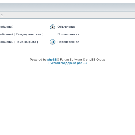
 1
ообщений
Объявление
общений [ Популярная тема ]
Прилепленная
общений [ Тема закрыта ]
Перенесённая
Powered by
phpBB
® Forum Software © phpBB Group
Русская поддержка phpBB