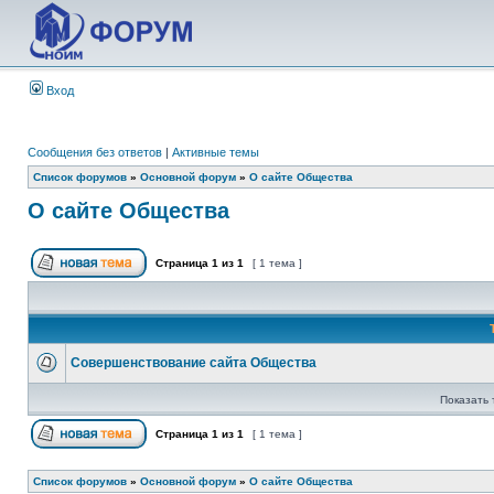
Вход
Сообщения без ответов
|
Активные темы
Список форумов
»
Основной форум
»
О сайте Общества
О сайте Общества
Страница
1
из
1
[ 1 тема ]
Совершенствование сайта Общества
Показать 
Страница
1
из
1
[ 1 тема ]
Список форумов
»
Основной форум
»
О сайте Общества