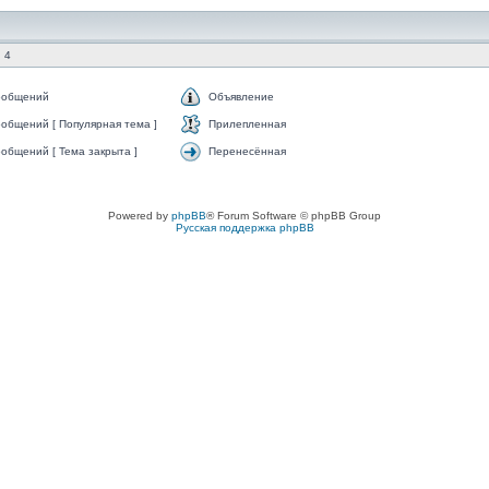
 4
ообщений
Объявление
общений [ Популярная тема ]
Прилепленная
общений [ Тема закрыта ]
Перенесённая
Powered by
phpBB
® Forum Software © phpBB Group
Русская поддержка phpBB