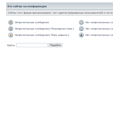
Кто сейчас на конференции
Сейчас этот форум просматривают: нет зарегистрированных пользователей и гости:
Непрочитанные сообщения
Нет непрочитанных с
Непрочитанные сообщения [ Популярная тема ]
Нет непрочитанных со
Непрочитанные сообщения [ Тема закрыта ]
Нет непрочитанных со
Найти: