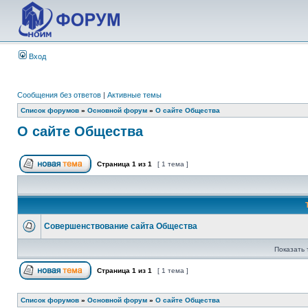
Вход
Сообщения без ответов
|
Активные темы
Список форумов
»
Основной форум
»
О сайте Общества
О сайте Общества
Страница
1
из
1
[ 1 тема ]
Совершенствование сайта Общества
Показать 
Страница
1
из
1
[ 1 тема ]
Список форумов
»
Основной форум
»
О сайте Общества