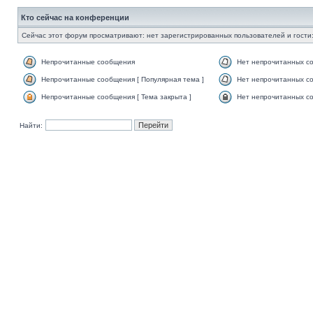
Кто сейчас на конференции
Сейчас этот форум просматривают: нет зарегистрированных пользователей и гости:
Непрочитанные сообщения
Нет непрочитанных с
Непрочитанные сообщения [ Популярная тема ]
Нет непрочитанных со
Непрочитанные сообщения [ Тема закрыта ]
Нет непрочитанных со
Найти: