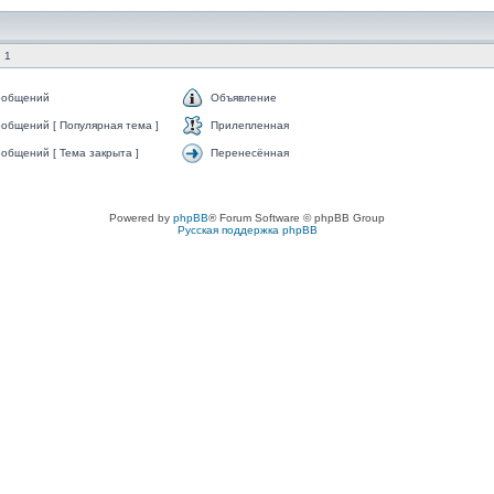
 1
ообщений
Объявление
общений [ Популярная тема ]
Прилепленная
общений [ Тема закрыта ]
Перенесённая
Powered by
phpBB
® Forum Software © phpBB Group
Русская поддержка phpBB