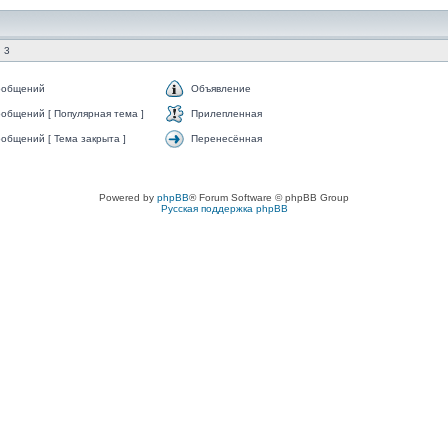
 3
ообщений
Объявление
общений [ Популярная тема ]
Прилепленная
общений [ Тема закрыта ]
Перенесённая
Powered by
phpBB
® Forum Software © phpBB Group
Русская поддержка phpBB