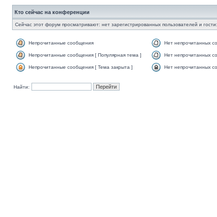
Кто сейчас на конференции
Сейчас этот форум просматривают: нет зарегистрированных пользователей и гости:
Непрочитанные сообщения
Нет непрочитанных с
Непрочитанные сообщения [ Популярная тема ]
Нет непрочитанных со
Непрочитанные сообщения [ Тема закрыта ]
Нет непрочитанных со
Найти: