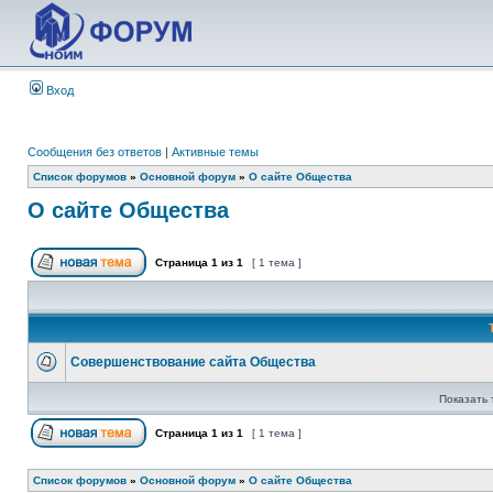
Вход
Сообщения без ответов
|
Активные темы
Список форумов
»
Основной форум
»
О сайте Общества
О сайте Общества
Страница
1
из
1
[ 1 тема ]
Совершенствование сайта Общества
Показать 
Страница
1
из
1
[ 1 тема ]
Список форумов
»
Основной форум
»
О сайте Общества