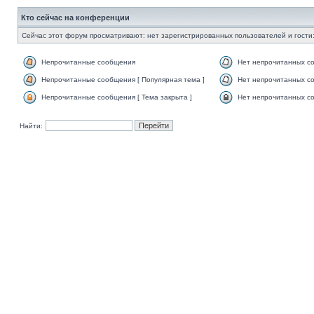
Кто сейчас на конференции
Сейчас этот форум просматривают: нет зарегистрированных пользователей и гости:
Непрочитанные сообщения
Нет непрочитанных с
Непрочитанные сообщения [ Популярная тема ]
Нет непрочитанных со
Непрочитанные сообщения [ Тема закрыта ]
Нет непрочитанных со
Найти: