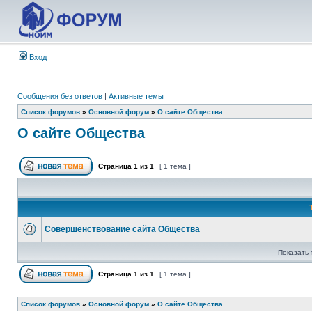
Вход
Сообщения без ответов
|
Активные темы
Список форумов
»
Основной форум
»
О сайте Общества
О сайте Общества
Страница
1
из
1
[ 1 тема ]
Совершенствование сайта Общества
Показать 
Страница
1
из
1
[ 1 тема ]
Список форумов
»
Основной форум
»
О сайте Общества