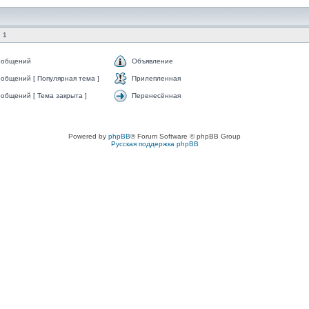
 1
ообщений
Объявление
общений [ Популярная тема ]
Прилепленная
общений [ Тема закрыта ]
Перенесённая
Powered by
phpBB
® Forum Software © phpBB Group
Русская поддержка phpBB