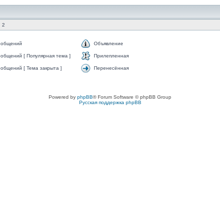
 2
ообщений
Объявление
общений [ Популярная тема ]
Прилепленная
общений [ Тема закрыта ]
Перенесённая
Powered by
phpBB
® Forum Software © phpBB Group
Русская поддержка phpBB