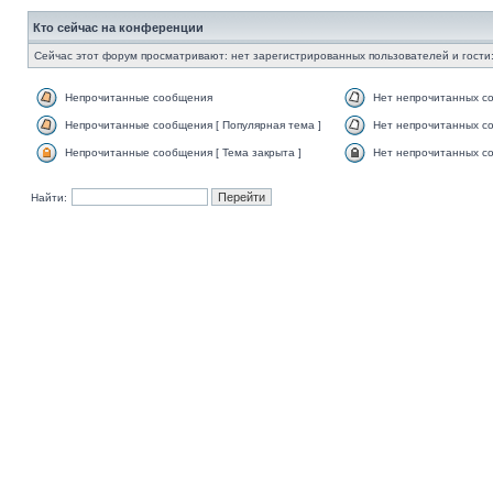
Кто сейчас на конференции
Сейчас этот форум просматривают: нет зарегистрированных пользователей и гости:
Непрочитанные сообщения
Нет непрочитанных с
Непрочитанные сообщения [ Популярная тема ]
Нет непрочитанных со
Непрочитанные сообщения [ Тема закрыта ]
Нет непрочитанных со
Найти: