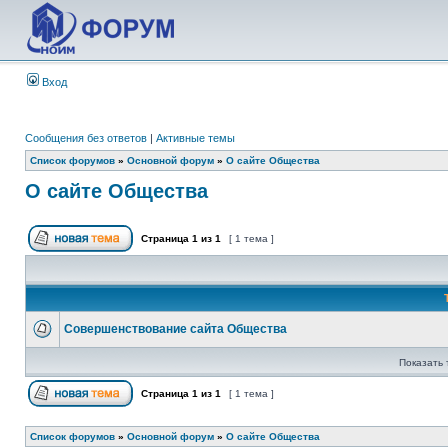
Вход
Сообщения без ответов
|
Активные темы
Список форумов
»
Основной форум
»
О сайте Общества
О сайте Общества
Страница
1
из
1
[ 1 тема ]
Совершенствование сайта Общества
Показать 
Страница
1
из
1
[ 1 тема ]
Список форумов
»
Основной форум
»
О сайте Общества