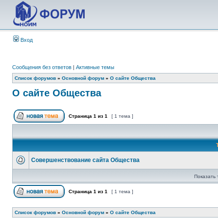
Вход
Сообщения без ответов
|
Активные темы
Список форумов
»
Основной форум
»
О сайте Общества
О сайте Общества
Страница
1
из
1
[ 1 тема ]
Совершенствование сайта Общества
Показать 
Страница
1
из
1
[ 1 тема ]
Список форумов
»
Основной форум
»
О сайте Общества