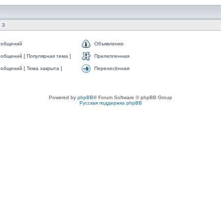
 3
ообщений
Объявление
общений [ Популярная тема ]
Прилепленная
общений [ Тема закрыта ]
Перенесённая
Powered by
phpBB
® Forum Software © phpBB Group
Русская поддержка phpBB