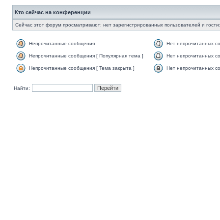
Кто сейчас на конференции
Сейчас этот форум просматривают: нет зарегистрированных пользователей и гости:
Непрочитанные сообщения
Нет непрочитанных с
Непрочитанные сообщения [ Популярная тема ]
Нет непрочитанных со
Непрочитанные сообщения [ Тема закрыта ]
Нет непрочитанных со
Найти: