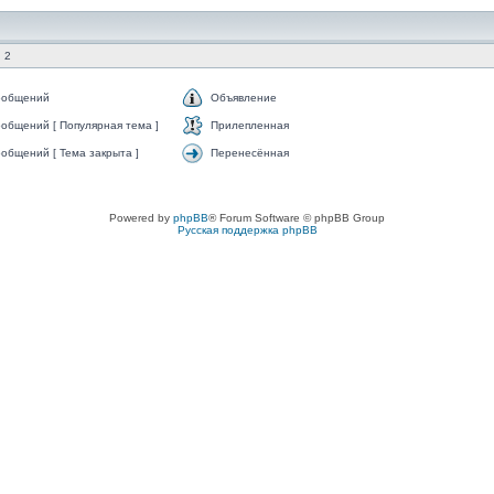
 2
ообщений
Объявление
общений [ Популярная тема ]
Прилепленная
общений [ Тема закрыта ]
Перенесённая
Powered by
phpBB
® Forum Software © phpBB Group
Русская поддержка phpBB