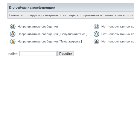
Кто сейчас на конференции
Сейчас этот форум просматривают: нет зарегистрированных пользователей и гости:
Непрочитанные сообщения
Нет непрочитанных с
Непрочитанные сообщения [ Популярная тема ]
Нет непрочитанных со
Непрочитанные сообщения [ Тема закрыта ]
Нет непрочитанных со
Найти: