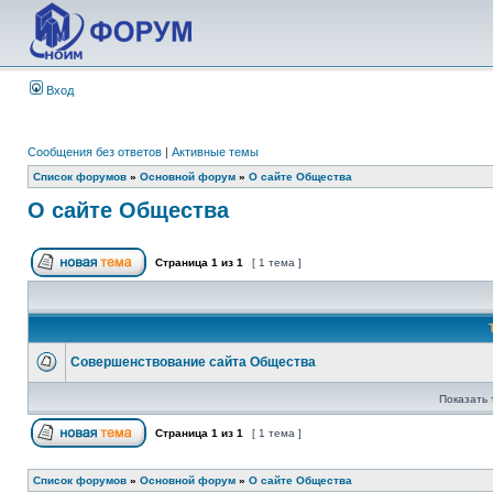
Вход
Сообщения без ответов
|
Активные темы
Список форумов
»
Основной форум
»
О сайте Общества
О сайте Общества
Страница
1
из
1
[ 1 тема ]
Совершенствование сайта Общества
Показать 
Страница
1
из
1
[ 1 тема ]
Список форумов
»
Основной форум
»
О сайте Общества