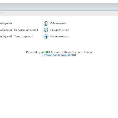
 1
ообщений
Объявление
общений [ Популярная тема ]
Прилепленная
общений [ Тема закрыта ]
Перенесённая
Powered by
phpBB
® Forum Software © phpBB Group
Русская поддержка phpBB