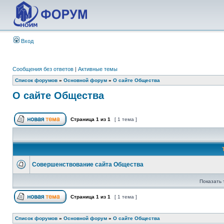
Вход
Сообщения без ответов
|
Активные темы
Список форумов
»
Основной форум
»
О сайте Общества
О сайте Общества
Страница
1
из
1
[ 1 тема ]
Совершенствование сайта Общества
Показать 
Страница
1
из
1
[ 1 тема ]
Список форумов
»
Основной форум
»
О сайте Общества