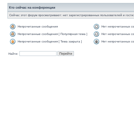
Кто сейчас на конференции
Сейчас этот форум просматривают: нет зарегистрированных пользователей и гости:
Непрочитанные сообщения
Нет непрочитанных с
Непрочитанные сообщения [ Популярная тема ]
Нет непрочитанных со
Непрочитанные сообщения [ Тема закрыта ]
Нет непрочитанных со
Найти: