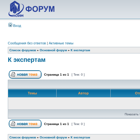
Вход
Сообщения без ответов
|
Активные темы
Список форумов
»
Основной форум
»
К экспертам
К экспертам
Страница
1
из
1
[ Тем: 0 ]
Темы
Автор
От
Показать 
Страница
1
из
1
[ Тем: 0 ]
Список форумов
»
Основной форум
»
К экспертам