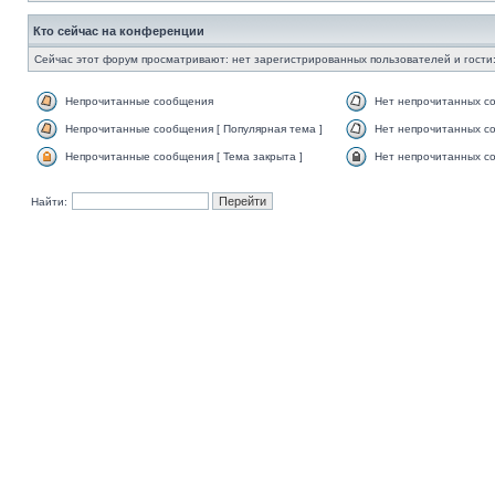
Кто сейчас на конференции
Сейчас этот форум просматривают: нет зарегистрированных пользователей и гости:
Непрочитанные сообщения
Нет непрочитанных с
Непрочитанные сообщения [ Популярная тема ]
Нет непрочитанных со
Непрочитанные сообщения [ Тема закрыта ]
Нет непрочитанных со
Найти: