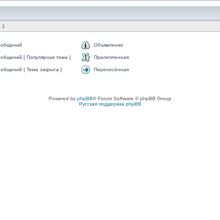
 1
ообщений
Объявление
общений [ Популярная тема ]
Прилепленная
общений [ Тема закрыта ]
Перенесённая
Powered by
phpBB
® Forum Software © phpBB Group
Русская поддержка phpBB