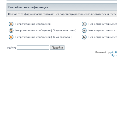
Кто сейчас на конференции
Сейчас этот форум просматривают: нет зарегистрированных пользователей и гости:
Непрочитанные сообщения
Нет непрочитанных с
Непрочитанные сообщения [ Популярная тема ]
Нет непрочитанных со
Непрочитанные сообщения [ Тема закрыта ]
Нет непрочитанных со
Найти:
Powered by
php
Рус