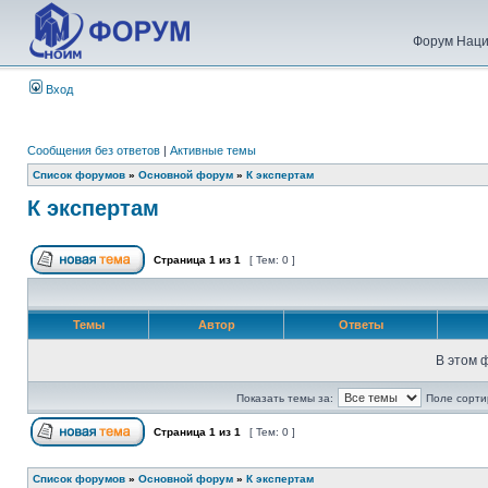
Форум Наци
Вход
Сообщения без ответов
|
Активные темы
Список форумов
»
Основной форум
»
К экспертам
К экспертам
Страница
1
из
1
[ Тем: 0 ]
Темы
Автор
Ответы
В этом 
Показать темы за:
Поле сорти
Страница
1
из
1
[ Тем: 0 ]
Список форумов
»
Основной форум
»
К экспертам