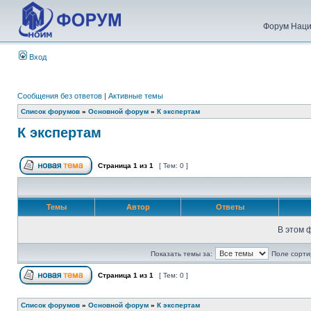
Форум Наци
Вход
Сообщения без ответов
|
Активные темы
Список форумов
»
Основной форум
»
К экспертам
К экспертам
Страница
1
из
1
[ Тем: 0 ]
Темы
Автор
Ответы
В этом 
Показать темы за:
Поле сорти
Страница
1
из
1
[ Тем: 0 ]
Список форумов
»
Основной форум
»
К экспертам