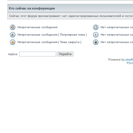
Кто сейчас на конференции
Сейчас этот форум просматривают: нет зарегистрированных пользователей и гости:
Непрочитанные сообщения
Нет непрочитанных с
Непрочитанные сообщения [ Популярная тема ]
Нет непрочитанных со
Непрочитанные сообщения [ Тема закрыта ]
Нет непрочитанных со
Найти:
Powered by
php
Рус