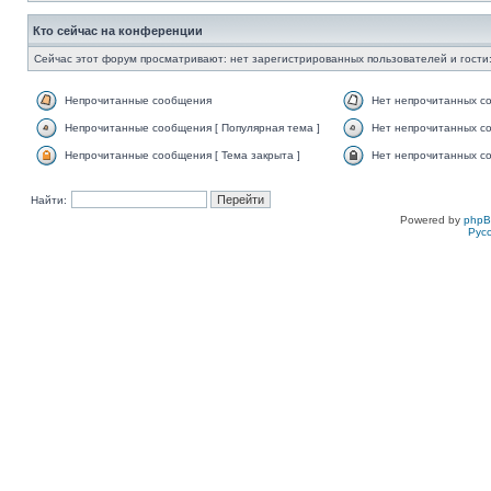
Кто сейчас на конференции
Сейчас этот форум просматривают: нет зарегистрированных пользователей и гости:
Непрочитанные сообщения
Нет непрочитанных с
Непрочитанные сообщения [ Популярная тема ]
Нет непрочитанных со
Непрочитанные сообщения [ Тема закрыта ]
Нет непрочитанных со
Найти:
Powered by
php
Рус