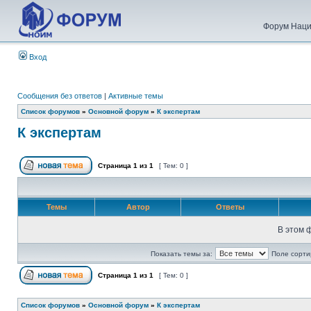
Форум Наци
Вход
Сообщения без ответов
|
Активные темы
Список форумов
»
Основной форум
»
К экспертам
К экспертам
Страница
1
из
1
[ Тем: 0 ]
Темы
Автор
Ответы
В этом 
Показать темы за:
Поле сорти
Страница
1
из
1
[ Тем: 0 ]
Список форумов
»
Основной форум
»
К экспертам