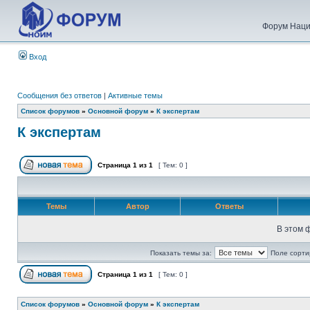
Форум Наци
Вход
Сообщения без ответов
|
Активные темы
Список форумов
»
Основной форум
»
К экспертам
К экспертам
Страница
1
из
1
[ Тем: 0 ]
Темы
Автор
Ответы
В этом 
Показать темы за:
Поле сорти
Страница
1
из
1
[ Тем: 0 ]
Список форумов
»
Основной форум
»
К экспертам