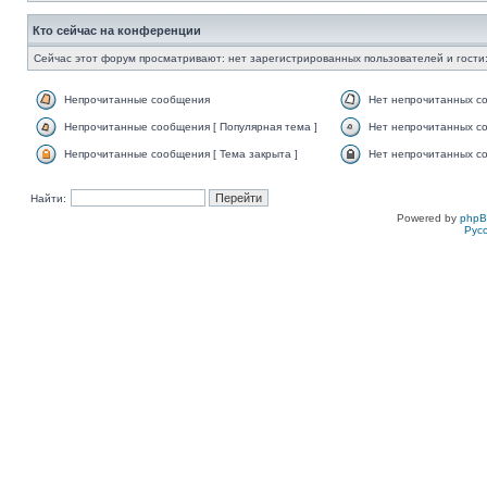
Кто сейчас на конференции
Сейчас этот форум просматривают: нет зарегистрированных пользователей и гости:
Непрочитанные сообщения
Нет непрочитанных с
Непрочитанные сообщения [ Популярная тема ]
Нет непрочитанных со
Непрочитанные сообщения [ Тема закрыта ]
Нет непрочитанных со
Найти:
Powered by
php
Рус