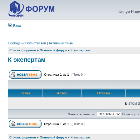
Форум Наци
Вход
Сообщения без ответов
|
Активные темы
Список форумов
»
Основной форум
»
К экспертам
К экспертам
Страница
1
из
1
[ Тем: 0 ]
Темы
Автор
Ответы
В этом 
Показать темы за:
Поле сорти
Страница
1
из
1
[ Тем: 0 ]
Список форумов
»
Основной форум
»
К экспертам