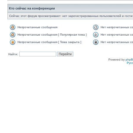
Кто сейчас на конференции
Сейчас этот форум просматривают: нет зарегистрированных пользователей и гости:
Непрочитанные сообщения
Нет непрочитанных с
Непрочитанные сообщения [ Популярная тема ]
Нет непрочитанных со
Непрочитанные сообщения [ Тема закрыта ]
Нет непрочитанных со
Найти:
Powered by
php
Рус