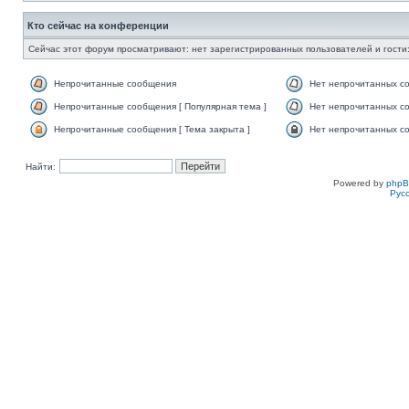
Кто сейчас на конференции
Сейчас этот форум просматривают: нет зарегистрированных пользователей и гости:
Непрочитанные сообщения
Нет непрочитанных с
Непрочитанные сообщения [ Популярная тема ]
Нет непрочитанных со
Непрочитанные сообщения [ Тема закрыта ]
Нет непрочитанных со
Найти:
Powered by
php
Рус