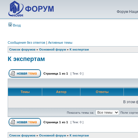
Форум Наци
Вход
Сообщения без ответов
|
Активные темы
Список форумов
»
Основной форум
»
К экспертам
К экспертам
Страница
1
из
1
[ Тем: 0 ]
Темы
Автор
Ответы
В этом 
Показать темы за:
Поле сорти
Страница
1
из
1
[ Тем: 0 ]
Список форумов
»
Основной форум
»
К экспертам