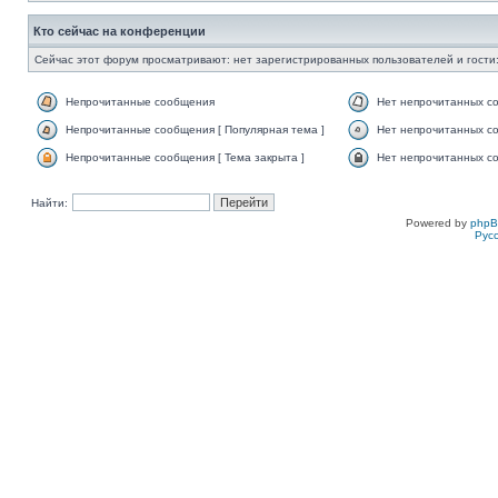
Кто сейчас на конференции
Сейчас этот форум просматривают: нет зарегистрированных пользователей и гости:
Непрочитанные сообщения
Нет непрочитанных с
Непрочитанные сообщения [ Популярная тема ]
Нет непрочитанных со
Непрочитанные сообщения [ Тема закрыта ]
Нет непрочитанных со
Найти:
Powered by
php
Рус