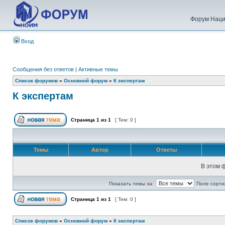
Форум Наци
Вход
Сообщения без ответов
|
Активные темы
Список форумов
»
Основной форум
»
К экспертам
К экспертам
Страница
1
из
1
[ Тем: 0 ]
Темы
Автор
Ответы
В этом 
Показать темы за:
Поле сорти
Страница
1
из
1
[ Тем: 0 ]
Список форумов
»
Основной форум
»
К экспертам