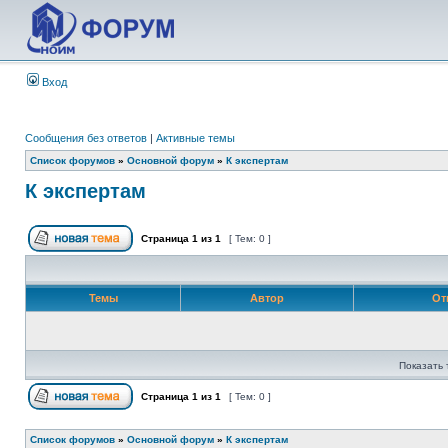
Вход
Сообщения без ответов
|
Активные темы
Список форумов
»
Основной форум
»
К экспертам
К экспертам
Страница
1
из
1
[ Тем: 0 ]
Темы
Автор
От
Показать 
Страница
1
из
1
[ Тем: 0 ]
Список форумов
»
Основной форум
»
К экспертам