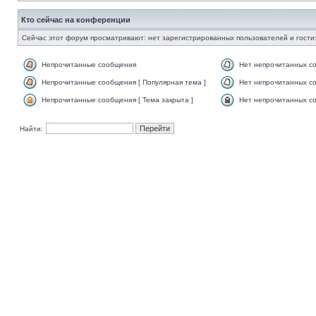
Кто сейчас на конференции
Сейчас этот форум просматривают: нет зарегистрированных пользователей и гости:
Непрочитанные сообщения
Нет непрочитанных с
Непрочитанные сообщения [ Популярная тема ]
Нет непрочитанных со
Непрочитанные сообщения [ Тема закрыта ]
Нет непрочитанных со
Найти: