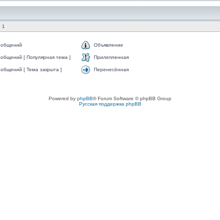
 1
ообщений
Объявление
общений [ Популярная тема ]
Прилепленная
общений [ Тема закрыта ]
Перенесённая
Powered by
phpBB
® Forum Software © phpBB Group
Русская поддержка phpBB