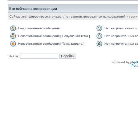
Кто сейчас на конференции
Сейчас этот форум просматривают: нет зарегистрированных пользователей и гости:
Непрочитанные сообщения
Нет непрочитанных с
Непрочитанные сообщения [ Популярная тема ]
Нет непрочитанных со
Непрочитанные сообщения [ Тема закрыта ]
Нет непрочитанных со
Найти:
Powered by
php
Рус