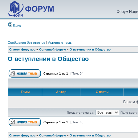
Форум Наци
Вход
Сообщения без ответов
|
Активные темы
Список форумов
»
Основной форум
»
О вступлении в Общество
О вступлении в Общество
Страница
1
из
1
[ Тем: 0 ]
Темы
Автор
Ответы
В этом 
Показать темы за:
Поле сорти
Страница
1
из
1
[ Тем: 0 ]
Список форумов
»
Основной форум
»
О вступлении в Общество