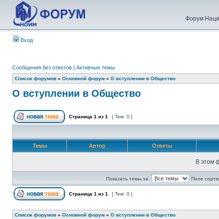
Форум Наци
Вход
Сообщения без ответов
|
Активные темы
Список форумов
»
Основной форум
»
О вступлении в Общество
О вступлении в Общество
Страница
1
из
1
[ Тем: 0 ]
Темы
Автор
Ответы
В этом 
Показать темы за:
Поле сорти
Страница
1
из
1
[ Тем: 0 ]
Список форумов
»
Основной форум
»
О вступлении в Общество