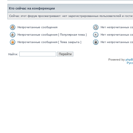
Кто сейчас на конференции
Сейчас этот форум просматривают: нет зарегистрированных пользователей и гости:
Непрочитанные сообщения
Нет непрочитанных с
Непрочитанные сообщения [ Популярная тема ]
Нет непрочитанных со
Непрочитанные сообщения [ Тема закрыта ]
Нет непрочитанных со
Найти:
Powered by
php
Рус