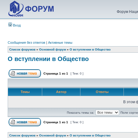
Форум Наци
Вход
Сообщения без ответов
|
Активные темы
Список форумов
»
Основной форум
»
О вступлении в Общество
О вступлении в Общество
Страница
1
из
1
[ Тем: 0 ]
Темы
Автор
Ответы
В этом 
Показать темы за:
Поле сорти
Страница
1
из
1
[ Тем: 0 ]
Список форумов
»
Основной форум
»
О вступлении в Общество