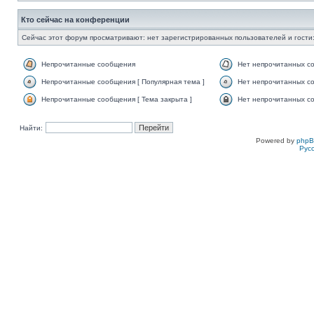
Кто сейчас на конференции
Сейчас этот форум просматривают: нет зарегистрированных пользователей и гости:
Непрочитанные сообщения
Нет непрочитанных с
Непрочитанные сообщения [ Популярная тема ]
Нет непрочитанных со
Непрочитанные сообщения [ Тема закрыта ]
Нет непрочитанных со
Найти:
Powered by
php
Рус