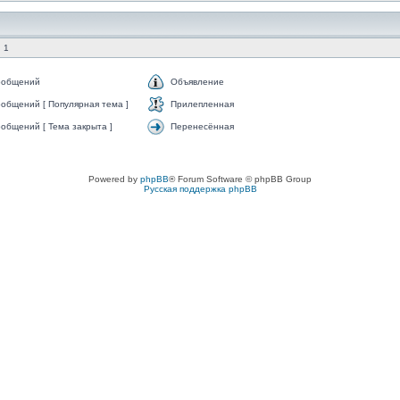
 1
ообщений
Объявление
общений [ Популярная тема ]
Прилепленная
общений [ Тема закрыта ]
Перенесённая
Powered by
phpBB
® Forum Software © phpBB Group
Русская поддержка phpBB