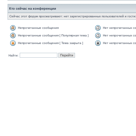
Кто сейчас на конференции
Сейчас этот форум просматривают: нет зарегистрированных пользователей и гости:
Непрочитанные сообщения
Нет непрочитанных с
Непрочитанные сообщения [ Популярная тема ]
Нет непрочитанных со
Непрочитанные сообщения [ Тема закрыта ]
Нет непрочитанных со
Найти: