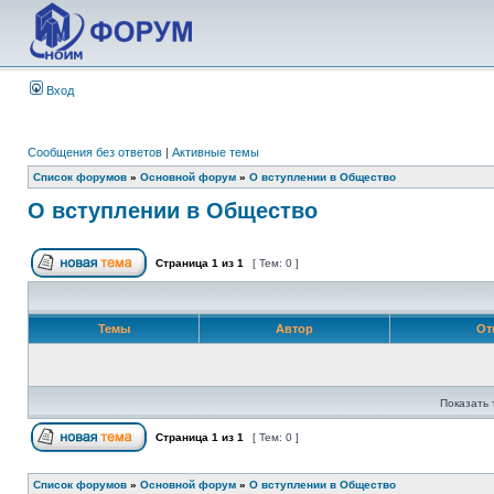
Вход
Сообщения без ответов
|
Активные темы
Список форумов
»
Основной форум
»
О вступлении в Общество
О вступлении в Общество
Страница
1
из
1
[ Тем: 0 ]
Темы
Автор
От
Показать 
Страница
1
из
1
[ Тем: 0 ]
Список форумов
»
Основной форум
»
О вступлении в Общество