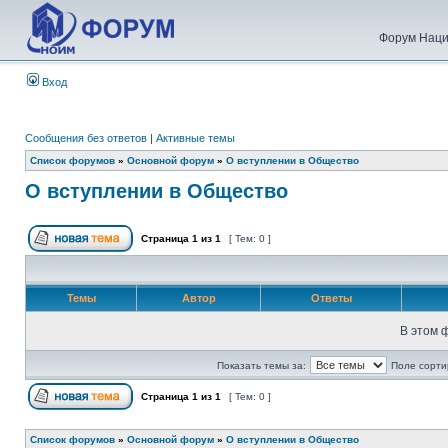
Форум Наци
Вход
Сообщения без ответов
|
Активные темы
Список форумов
»
Основной форум
»
О вступлении в Общество
О вступлении в Общество
Страница
1
из
1
[ Тем: 0 ]
Темы
Автор
Ответы
В этом 
Показать темы за:
Поле сорти
Страница
1
из
1
[ Тем: 0 ]
Список форумов
»
Основной форум
»
О вступлении в Общество