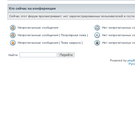
Кто сейчас на конференции
Сейчас этот форум просматривают: нет зарегистрированных пользователей и гости:
Непрочитанные сообщения
Нет непрочитанных с
Непрочитанные сообщения [ Популярная тема ]
Нет непрочитанных со
Непрочитанные сообщения [ Тема закрыта ]
Нет непрочитанных со
Найти:
Powered by
php
Рус