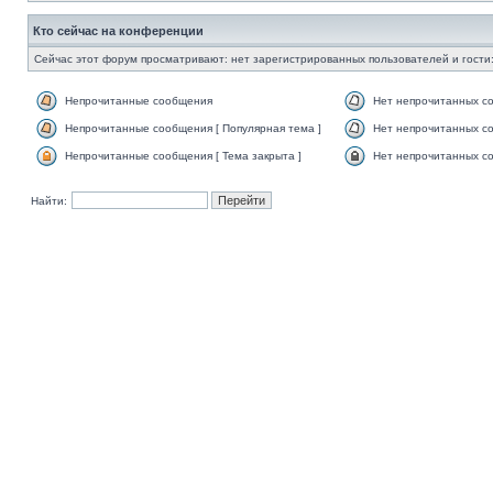
Кто сейчас на конференции
Сейчас этот форум просматривают: нет зарегистрированных пользователей и гости:
Непрочитанные сообщения
Нет непрочитанных с
Непрочитанные сообщения [ Популярная тема ]
Нет непрочитанных со
Непрочитанные сообщения [ Тема закрыта ]
Нет непрочитанных со
Найти: