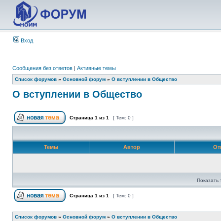
Вход
Сообщения без ответов
|
Активные темы
Список форумов
»
Основной форум
»
О вступлении в Общество
О вступлении в Общество
Страница
1
из
1
[ Тем: 0 ]
Темы
Автор
От
Показать 
Страница
1
из
1
[ Тем: 0 ]
Список форумов
»
Основной форум
»
О вступлении в Общество