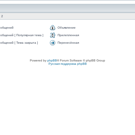
 2
ообщений
Объявление
общений [ Популярная тема ]
Прилепленная
общений [ Тема закрыта ]
Перенесённая
Powered by
phpBB
® Forum Software © phpBB Group
Русская поддержка phpBB