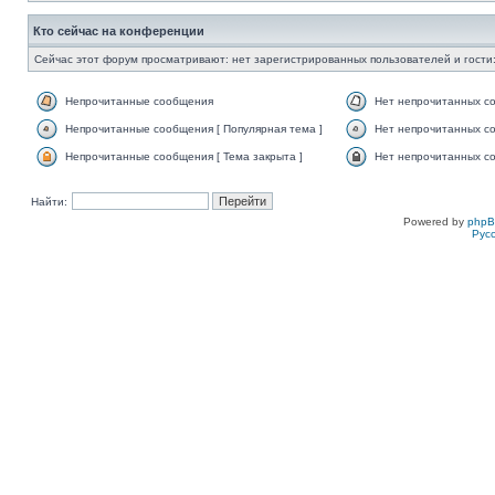
Кто сейчас на конференции
Сейчас этот форум просматривают: нет зарегистрированных пользователей и гости:
Непрочитанные сообщения
Нет непрочитанных с
Непрочитанные сообщения [ Популярная тема ]
Нет непрочитанных со
Непрочитанные сообщения [ Тема закрыта ]
Нет непрочитанных со
Найти:
Powered by
php
Рус