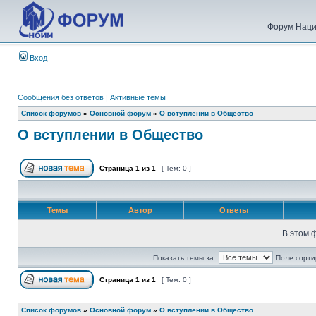
Форум Наци
Вход
Сообщения без ответов
|
Активные темы
Список форумов
»
Основной форум
»
О вступлении в Общество
О вступлении в Общество
Страница
1
из
1
[ Тем: 0 ]
Темы
Автор
Ответы
В этом 
Показать темы за:
Поле сорти
Страница
1
из
1
[ Тем: 0 ]
Список форумов
»
Основной форум
»
О вступлении в Общество