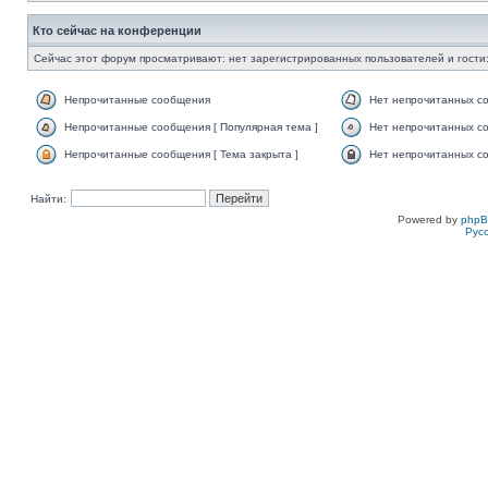
Кто сейчас на конференции
Сейчас этот форум просматривают: нет зарегистрированных пользователей и гости:
Непрочитанные сообщения
Нет непрочитанных с
Непрочитанные сообщения [ Популярная тема ]
Нет непрочитанных со
Непрочитанные сообщения [ Тема закрыта ]
Нет непрочитанных со
Найти:
Powered by
php
Рус