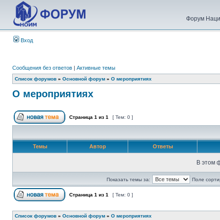
Форум Наци
Вход
Сообщения без ответов
|
Активные темы
Список форумов
»
Основной форум
»
О мероприятиях
О мероприятиях
Страница
1
из
1
[ Тем: 0 ]
Темы
Автор
Ответы
В этом 
Показать темы за:
Поле сорти
Страница
1
из
1
[ Тем: 0 ]
Список форумов
»
Основной форум
»
О мероприятиях