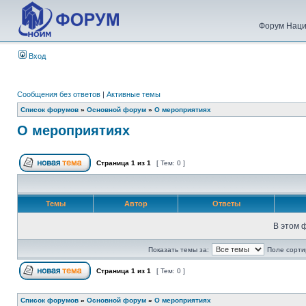
Форум Наци
Вход
Сообщения без ответов
|
Активные темы
Список форумов
»
Основной форум
»
О мероприятиях
О мероприятиях
Страница
1
из
1
[ Тем: 0 ]
Темы
Автор
Ответы
В этом 
Показать темы за:
Поле сорти
Страница
1
из
1
[ Тем: 0 ]
Список форумов
»
Основной форум
»
О мероприятиях