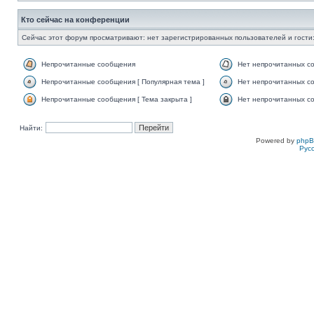
Кто сейчас на конференции
Сейчас этот форум просматривают: нет зарегистрированных пользователей и гости:
Непрочитанные сообщения
Нет непрочитанных с
Непрочитанные сообщения [ Популярная тема ]
Нет непрочитанных со
Непрочитанные сообщения [ Тема закрыта ]
Нет непрочитанных со
Найти:
Powered by
php
Рус