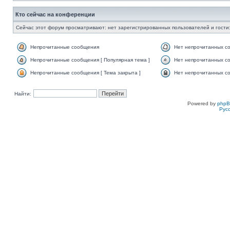
Кто сейчас на конференции
Сейчас этот форум просматривают: нет зарегистрированных пользователей и гости:
Непрочитанные сообщения
Нет непрочитанных с
Непрочитанные сообщения [ Популярная тема ]
Нет непрочитанных со
Непрочитанные сообщения [ Тема закрыта ]
Нет непрочитанных со
Найти:
Powered by
php
Рус