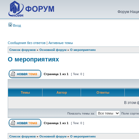
Форум Наци
Вход
Сообщения без ответов
|
Активные темы
Список форумов
»
Основной форум
»
О мероприятиях
О мероприятиях
Страница
1
из
1
[ Тем: 0 ]
Темы
Автор
Ответы
В этом 
Показать темы за:
Поле сорти
Страница
1
из
1
[ Тем: 0 ]
Список форумов
»
Основной форум
»
О мероприятиях